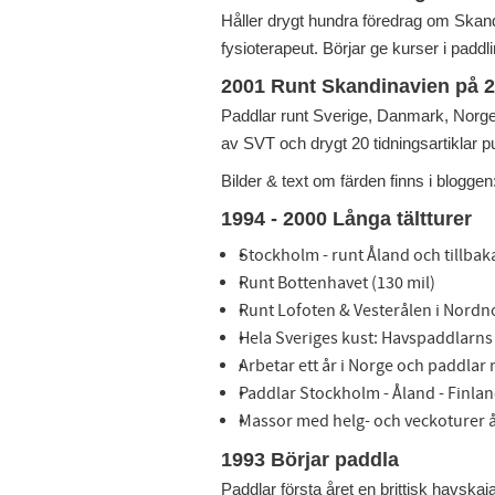
Håller drygt hundra föredrag om Skand
fysioterapeut. Börjar ge kurser i paddl
2001 Runt Skandinavien på 
Paddlar runt Sverige, Danmark, Norg
av SVT och drygt 20 tidningsartiklar pub
Bilder & text om färden finns i bloggen
1994 - 2000 Långa tältturer
Stockholm - runt Åland och tillbaka
Runt Bottenhavet (130 mil)
Runt Lofoten & Vesterålen i Nordn
Hela Sveriges kust: Havspaddlarns 
Arbetar ett år i Norge och paddlar
Paddlar Stockholm - Åland - Finla
Massor med helg- och veckoturer å
1993 Börjar paddla
Paddlar första året en brittisk havska