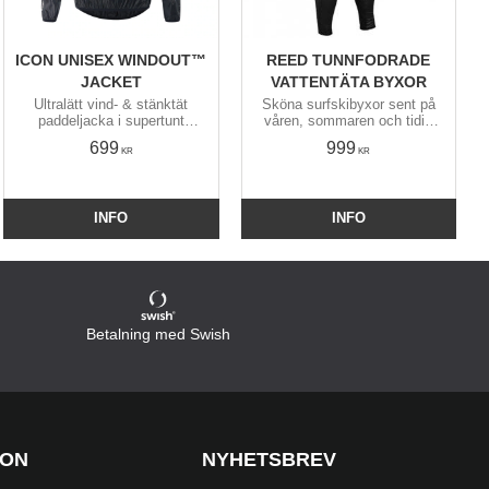
ICON UNISEX WINDOUT™
REED TUNNFODRADE
JACKET
VATTENTÄTA BYXOR
Ultralätt vind- & stänktät
Sköna surfskibyxor sent på
paddeljacka i supertunt
våren, sommaren och tidig
polyestertyg utan foder. Blir
höst. Förböjda höfter och
699
999
knappt blöt och torkar
knän samt höga i ryggen.
KR
KR
blixtsnabbt. Packas liten i
insydd ficka.
INFO
INFO
Betalning med Swish
ION
NYHETSBREV