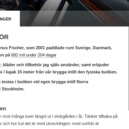
ÅNGER
HÖR
gnus Fischer, som 2001 paddlade runt Sverige, Danmark,
ion på
682 mil under 204 dagar
, kläder och tillbehör jag själv använder, samt erbjuder
i / kajak 15 meter från vår brygga intill den fysiska butiken.
testas i b
utiken vid egen brygga intill Norra
i Stockholm.
den
am mot många turer längst ut i skärgården i år. Tänker tillbaka på
ak och hur kul det är med utvecklingen: med surfski är