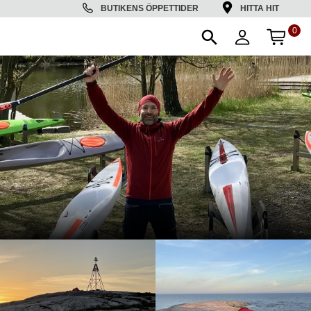
BUTIKENS ÖPPETTIDER
HITTA HIT
0
ANT