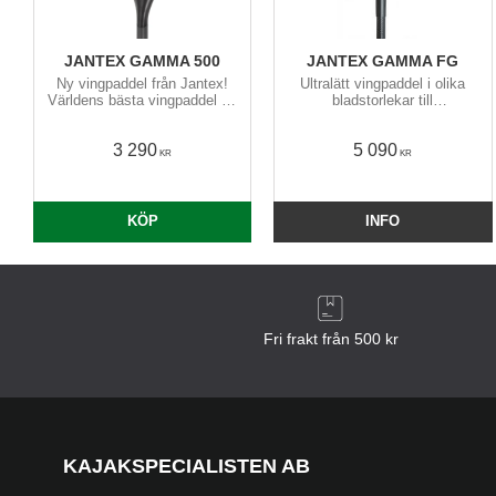
JANTEX GAMMA 500
JANTEX GAMMA FG
Ny vingpaddel från Jantex!
Ultralätt vingpaddel i olika
Världens bästa vingpaddel för
bladstorlekar till
de flesta?​
surfskipaddling, havspaddling,
motion/träning och tävling.
3 290
5 090
Utvecklas och tillverkas för
KR
KR
hand i Europa.
KÖP
INFO
Fri frakt från 500 kr
KAJAKSPECIALISTEN AB