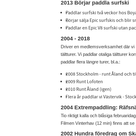
2013 Börjar paddla surfski
Paddlar surfski två veckor hos Bo
Börjar sälja Epic surfskis och blir 
Paddlar en Epic V8 surfski utan pac
2004 - 2018
Driver en medlemsverksamhet där vi p
tältturer. Vi paddlar otaliga tältturer
paddlar flera längre turer, bl.a.:
2008 Stockholm - runt Åland och ti
2009 Runt Lofoten
2010 Runt Åland (igen)
Flera år paddlar vi Västervik - St
2004 Extrempaddling: Räfsnä
Tio riktigt kalla och blåsiga februarid
Filmen Vinterhav (12 min) finns att se
2002 Hundra föredrag om Sk