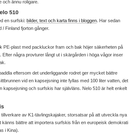
e och ännu roligare.
elo 510
ed en surfski:
bilder, text och karta finns i bloggen
. Har sedan
/ Finland fjorton gånger.
tark PE-plast med packluckor fram och bak höjer säkerheten på
t. Efter några provturer långt ut i skärgården i höga vågor inser
ak.
 paddla eftersom det underliggande rodret ger mycket bättre
sittbrunnen vid en kapsejsning inte fyllas med 100 liter vatten, det
r en kapsejsning och surfskis har självläns. Nelo 510 är helt enkelt
is
tillverkare av K1-tävlingskajaker, storsatsar på att utveckla nya
et känns bättre att importera surfskis från en europeisk demokrati
as i Kina).