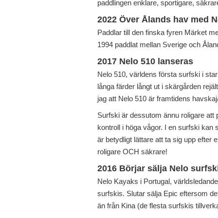
paddlingen enklare, sportigare, säkrar
2022 Över Ålands hav med N
Paddlar till den finska fyren Märket m
1994 paddlat mellan Sverige och Åland 
2017 Nelo 510 lanseras
Nelo 510, världens första surfski i s
långa färder långt ut i skärgården rejäl
jag att Nelo 510 är framtidens havskaj
Surfski är dessutom ännu roligare att
kontroll i höga vågor. I en surfski kan 
är betydligt lättare att ta sig upp efte
roligare OCH säkrare!
2016 Börjar sälja Nelo surfsk
Nelo Kayaks i Portugal, världsledande 
surfskis. Slutar sälja Epic eftersom d
än från Kina (de flesta surfskis tillverk