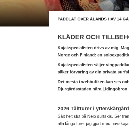
PADDLAT ÖVER ÅLANDS HAV 14 G
KLÄDER OCH TILLBE
Kajakspecialisten drivs av mig, Ma
Norge och Finland: en soloexpedit
Kajakspecialisten säljer vingpaddlar
säker förvaring av din privata surfsk
Det mesta i webbutiken kan ses och 
Djurgårdsstaden nära Lidingöbron 
2026 Tältturer i ytterskärgår
Sålt helt slut på Nelo surfskis. Ser fr
alla långa turer jag gjort med havskaj