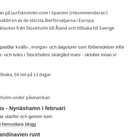
yan på surfskicenter.com i Spanien (rekommenderas!)
snabbt en av de största återförsäljarna i Europa
kluckor från Stockholm till Åland och tillbaka till Sverige
addlar kvälls-, morgon- och dagsturer som förberedelser inför
 kors- och tvärs i Stockholms skärgård mars - oktober innan vi
llbaka, 54 mil på 13 dagar
ockholm under påskveckan
s - Nynäshamn i februari
agar utanför och genom isen:
i hemsidans blogg
andinavien runt