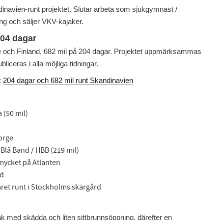
inavien-runt projektet. Slutar arbeta som sjukgymnast /
ing och säljer VKV-kajaker.
204 dagar
e och Finland, 682 mil på 204 dagar. Projektet uppmärksammas
liceras i alla möjliga tidningar.
:
204 dagar och 682 mil runt Skandinavien
 (50 mil)
orge
Blå Band / HBB (219 mil)
 mycket på Atlanten
nd
ret runt i Stockholms skärgård
jak med skädda och liten sittbrunnsöppning, därefter en