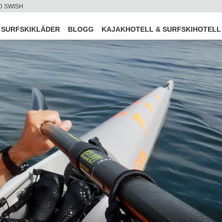
D SWISH
SURFSKIKLÄDER
BLOGG
KAJAKHOTELL & SURFSKIHOTELL