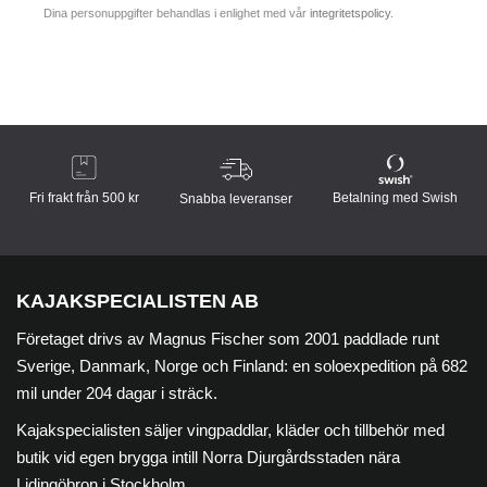
Dina personuppgifter behandlas i enlighet med vår
integritetspolicy
.
Fri frakt från 500 kr
Betalning med Swish
Snabba leveranser
KAJAKSPECIALISTEN AB
Företaget drivs av Magnus Fischer som 2001 paddlade runt
Sverige, Danmark, Norge och Finland: en soloexpedition på 682
mil under 204 dagar i sträck.
Kajakspecialisten säljer vingpaddlar, kläder och tillbehör med
butik vid egen brygga intill Norra Djurgårdsstaden nära
Lidingöbron i Stockholm.