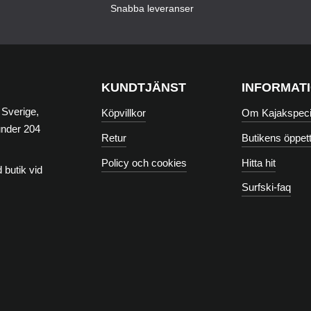
Snabba leveranser
KUNDTJÄNST
INFORMAT
 Sverige,
Köpvillkor
Om Kajakspecia
under 204
Retur
Butikens öppett
Policy och cookies
Hitta hit
 butik vid
Surfski-faq