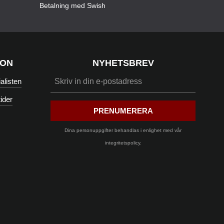
Betalning med Swish
ION
NYHETSBREV
listen
ider
PRENUMERERA
Dina personuppgifter behandlas i enlighet med vår
integritetspolicy
.