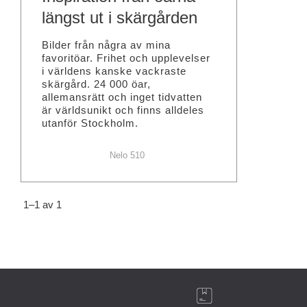
längst ut i skärgården
Bilder från några av mina
favoritöar. Frihet och upplevelser
i världens kanske vackraste
skärgård. 24 000 öar,
allemansrätt och inget tidvatten
är världsunikt och finns alldeles
utanför Stockholm.
Nelo 510
1–
1
av
1